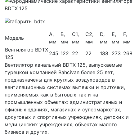
A,
B,
C1,
C2,
D,
E,
F,
Модель
мм
мм
мм
мм
мм
мм
мм
Вентилятор BDTX
245
122
22
22
188
273
268
125
Вентилятор канальный BDTX 125, выпускаемые
турецкой компанией Bahcivan более 25 лет,
предназначены для круглых воздуховодов в
вентиляционных системах вытяжки и приточки,
применяемых как в бытовых так и на
промышленных объектах: административных и
офисных зданиях, магазинах и супермаркетах,
досуговых и спортивных учреждениях, детских и
медицинских учреждениях, объектах малого
бизнеса и других.