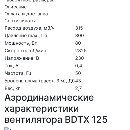
Описание
Оплата и доставка
Сертификаты
Расход воздуха, м3/ч
315
Давление max., Па
300
Мощность, Вт
80
Скорость, об/мин
2325
Напряжение, В
230
Ток, А
0,4
Частота, Гц
50
Уровень шума (расст. 3 м), Дб
43
Вес, кг
2,7
Аэродинамические
характеристики
вентилятора BDTX 125