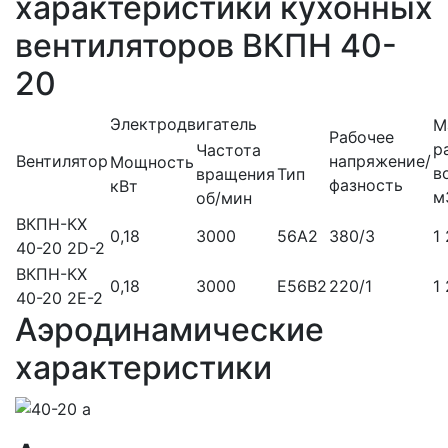
характеристики кухонных
вентиляторов ВКПН 40-
20
Электродвигатель
М
Рабочее
р
Частота
Вентилятор
напряжение/
Мощность
в
вращения
Тип
фазность
кВт
м
об/мин
ВКПН-КХ
0,18
3000
56A2
380/3
1
40-20 2D-2
ВКПН-КХ
0,18
3000
E56B2
220/1
1
40-20 2E-2
Аэродинамические
характеристики