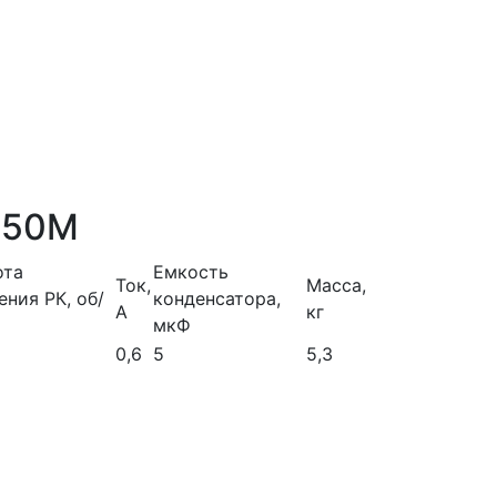
250М
ота
Емкость
Ток,
Масса,
ния РК, об/
конденсатора,
А
кг
мкФ
0,6
5
5,3