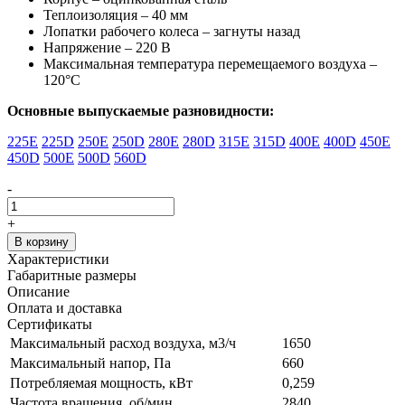
Теплоизоляция – 40 мм
Лопатки рабочего колеса – загнуты назад
Напряжение – 220 В
Максимальная температура перемещаемого воздуха –
120°С
Основные выпускаемые разновидности:
225E
225D
250E
250D
280E
280D
315E
315D
400E
400D
450E
450D
500E
500D
560D
-
+
В корзину
Характеристики
Габаритные размеры
Описание
Оплата и доставка
Сертификаты
Максимальный расход воздуха, м3/ч
1650
Максимальный напор, Па
660
Потребляемая мощность, кВт
0,259
Частота вращения, об/мин
2840