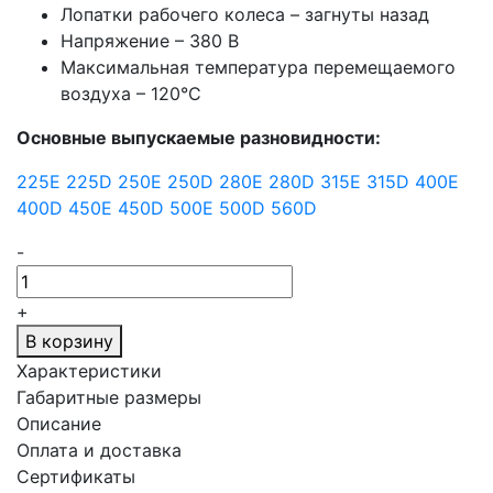
Лопатки рабочего колеса – загнуты назад
Напряжение – 380 В
Максимальная температура перемещаемого
воздуха – 120°С
Основные выпускаемые разновидности:
225E
225D
250E
250D
280E
280D
315E
315D
400E
400D
450E
450D
500E
500D
560D
-
+
В корзину
Характеристики
Габаритные размеры
Описание
Оплата и доставка
Сертификаты