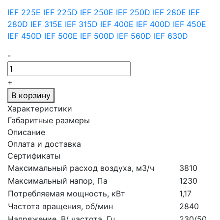
IEF 225E
IEF 225D
IEF 250E
IEF 250D
IEF 280E
IEF
280D
IEF 315E
IEF 315D
IEF 400E
IEF 400D
IEF 450E
IEF 450D
IEF 500E
IEF 500D
IEF 560D
IEF 630D
-
+
В корзину
Характеристики
Габаритные размеры
Описание
Оплата и доставка
Сертификаты
Максимальный расход воздуха, м3/ч
3810
Максимальный напор, Па
1230
Потребляемая мощность, кВт
1,17
Частота вращения, об/мин
2840
Напряжение, В/ частота, Гц
230/50