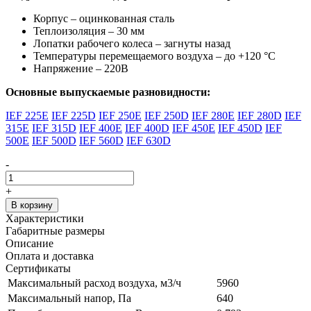
Корпус – оцинкованная сталь
Теплоизоляция – 30 мм
Лопатки рабочего колеса – загнуты назад
Температуры перемещаемого воздуха – до +120 °С
Напряжение – 220В
Основные выпускаемые разновидности:
IEF 225E
IEF 225D
IEF 250E
IEF 250D
IEF 280E
IEF 280D
IEF
315E
IEF 315D
IEF 400E
IEF 400D
IEF 450E
IEF 450D
IEF
500E
IEF 500D
IEF 560D
IEF 630D
-
+
В корзину
Характеристики
Габаритные размеры
Описание
Оплата и доставка
Сертификаты
Максимальный расход воздуха, м3/ч
5960
Максимальный напор, Па
640