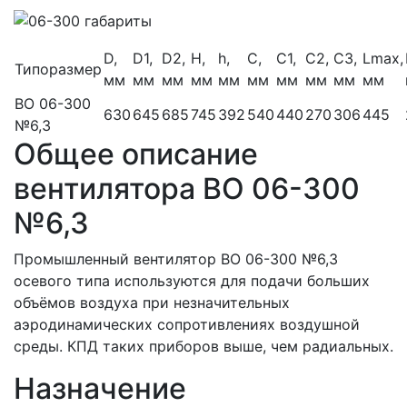
D,
D1,
D2,
H,
h,
C,
C1,
C2,
C3,
Lmax,
Типоразмер
мм
мм
мм
мм
мм
мм
мм
мм
мм
мм
ВО 06-300
630
645
685
745
392
540
440
270
306
445
№6,3
Общее описание
вентилятора ВО 06-300
№6,3
Промышленный вентилятор ВО 06-300 №6,3
осевого типа используются для подачи больших
объёмов воздуха при незначительных
аэродинамических сопротивлениях воздушной
среды. КПД таких приборов выше, чем радиальных.
Назначение