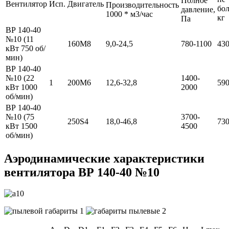
Полное
Вентилятор
Исп.
Двигатель
Производительность
бол
давление,
1000 * м3/час
кг
Па
ВР 140-40
№10 (11
160M8
9,0-24,5
780-1100
43
кВт 750 об/
мин)
ВР 140-40
№10 (22
1400-
1
200М6
12,6-32,8
59
кВт 1000
2000
об/мин)
ВР 140-40
№10 (75
3700-
250S4
18,0-46,8
73
кВт 1500
4500
об/мин)
Аэродинамические характеристики
вентилятора ВР 140-40 №10