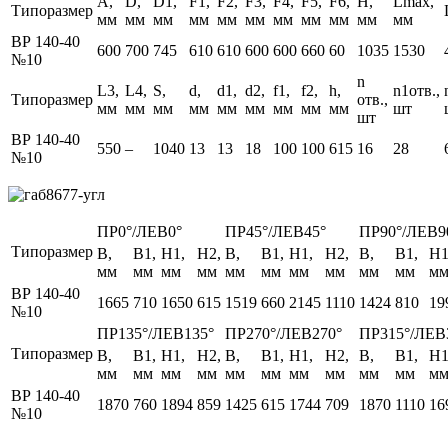
А,
D,
D1,
F1,
F2,
F3,
F4,
F5,
F6,
H,
Lmax,
Типоразмер
мм
мм
мм
мм
мм
мм
мм
мм
мм
мм
мм
ВР 140-40
600
700
745
610
610
600
600
660
60
1035
1530
№10
n
L3,
L4,
S,
d,
d1,
d2,
f1,
f2,
h,
n1отв.,
Типоразмер
отв.,
мм
мм
мм
мм
мм
мм
мм
мм
мм
шт
шт
ВР 140-40
550
–
1040
13
13
18
100
100
615
16
28
№10
ПР0°/ЛЕВ0°
ПР45°/ЛЕВ45°
ПР90°/ЛЕВ9
Типоразмер
B,
B1,
H1,
H2,
B,
B1,
H1,
H2,
B,
B1,
H1
мм
мм
мм
мм
мм
мм
мм
мм
мм
мм
м
ВР 140-40
1665
710
1650
615
1519
660
2145
1110
1424
810
19
№10
ПР135°/ЛЕВ135°
ПР270°/ЛЕВ270°
ПР315°/ЛЕВ
Типоразмер
B,
B1,
H1,
H2,
B,
B1,
H1,
H2,
B,
B1,
H1
мм
мм
мм
мм
мм
мм
мм
мм
мм
мм
м
ВР 140-40
1870
760
1894
859
1425
615
1744
709
1870
1110
16
№10