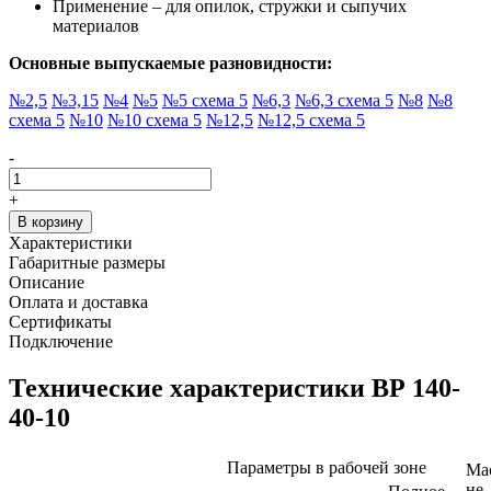
Применение – для опилок, стружки и сыпучих
материалов
Основные выпускаемые разновидности:
№2,5
№3,15
№4
№5
№5 схема 5
№6,3
№6,3 схема 5
№8
№8
схема 5
№10
№10 схема 5
№12,5
№12,5 схема 5
-
+
В корзину
Характеристики
Габаритные размеры
Описание
Оплата и доставка
Сертификаты
Подключение
Технические характеристики ВР 140-
40-10
Параметры в рабочей зоне
Ма
не