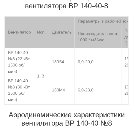
вентилятора ВР 140-40-8
Параметры в рабочей зоне
Пол
Вентилятор
Исп.
Двигатель
Производительность
дав
1000 * м3/час
Па
ВР 140-40
№8 (22 кВт
190
180S4
6,0-20,0
1500 об/
260
мин)
1, 3
ВР 140-40
№8 (30 кВт
175
180M4
6,0-23,0
1500 об/
260
мин)
Аэродинамические характеристики
вентилятора ВР 140-40 №8