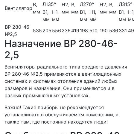
Л135°
Л270°
Л315°
B,
H2,
B,
H2,
B,
Вентилятор
мм
мм
мм
мм
мм
B1,
H1,
B1,
H1,
B1,
H1
мм
мм
мм
мм
мм
м
ВР 280-46
535
205
556
236
419
198
510
190
536
331
49
№2,5
Назначение ВР 280-46-
2,5
Вентиляторы радиального типа среднего давления
ВР 280-46 №2,5 применяются в вентиляционных
системах и системах отопления зданий любых
размеров и назначения. Они применяются и в
разных промышленных установках.
Важно! Такие приборы не рекомендуется
устанавливать в обслуживаемом помещении, а
также там, где постоянно находятся люди!