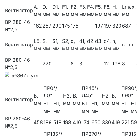
А,
D,
D1,
F1,
F2,
F3,
F4,
F5,
F6,
H,
Lmax,
Вентилятор
мм
мм
мм
мм
мм
мм
мм
мм
мм
мм
мм
ВР 280-46
162
257
290
175
175
–
–
197
197
320
687
№2,5
L5,
S,
S1,
S2,
d,
d1,
d2,
d3,
d4,
h,
Вентилятор
n , шт
мм
мм
мм
мм
мм
мм
мм
мм
мм
мм
ВР 280-46
–
220
–
–
8
8
–
–
12
198
8
№2,5
ПР0°/
ПР45°/
ПР90°
Л0°
Л45°
Л90°
B,
H2,
B,
H2,
B,
Вентилятор
мм
мм
мм
мм
мм
B1,
H1,
B1,
H1,
B1,
H1
мм
мм
мм
мм
мм
м
ВР 280-46
458
189
518
198
410
174
650
330
419
221
59
№2,5
ПР135°/
ПР270°/
ПР315