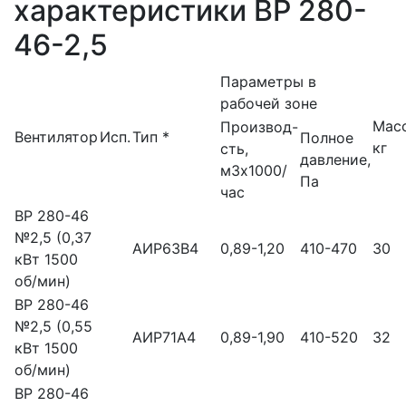
характеристики ВР 280-
46-2,5
Параметры в
рабочей зоне
Масс
Производ-
Вентилятор
Исп.
Тип *
Полное
кг
сть,
давление,
м3х1000/
Па
час
ВР 280-46
№2,5 (0,37
АИР63B4
0,89-1,20
410-470
30
кВт 1500
об/мин)
ВР 280-46
№2,5 (0,55
АИР71А4
0,89-1,90
410-520
32
кВт 1500
об/мин)
ВР 280-46