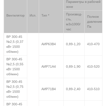
Параметры в рабочей
зоне
Производ-
Вентилятор
Исп.
Тип *
Полное
сть,
давление,
м3х1000/
Па
час
ВР 300-45
№2,5 (0,37
АИР63B4
0,89-1,20
410-470
кВт 1500
об/мин)
ВР 300-45
№2,5 (0,55
АИР71А4
0,89-1,90
410-520
кВт 1500
об/мин)
ВР 300-45
№2,5 (0,75
АИР71В4
0,89-2,40
410-510
кВт 1500
об/мин)
ВР 300-45