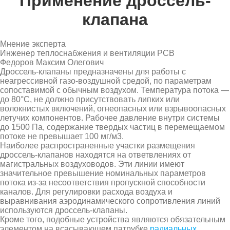
Применение дроссель-
клапана
Мнение эксперта
Инженер теплоснабжения и вентиляции РСВ
Федоров Максим Олегович
Дроссель-клапаны предназначены для работы с
неагрессивной газо-воздушной средой, по параметрам
сопоставимой с обычным воздухом. Температура потока —
до 80°С, не должно присутствовать липких или
волокнистых включений, огнеопасных или взрывоопасных
летучих компонентов. Рабочее давление внутри системы
до 1500 Па, содержание твердых частиц в перемещаемом
потоке не превышает 100 мг/м3.
Наиболее распространенные участки размещения
дроссель-клапанов находятся на ответвлениях от
магистральных воздуховодов. Эти линии имеют
значительное превышение номинальных параметров
потока из-за несоответствия пропускной способности
каналов. Для регулировки расхода воздуха и
выравнивания аэродинамического сопротивления линий
используются дроссель-клапаны.
Кроме того, подобные устройства являются обязательным
элементом на всасывающем патрубке
радиальных