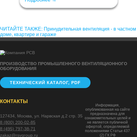
ЧИТАЙТЕ ТАКЖЕ: Принудительная вентиляция - в частном
доме, квартире и гараже
ПРОИЗВОДСТВО ПРОМЫШЛЕННОГО ВЕНТИЛЯЦИОННОГО
ОБОРУДОВАНИЯ
ТЕХНИЧЕСКИЙ КАТАЛОГ, PDF
КОНТАКТЫ
Информация,
опубликованная на сайте
предназначена для
127434, Москва, ул. Нарвская д.2 стр. 35
ознакомительных целей и
8 (800) 200-02-85
не является публичной
офертой, определяемой
8 (495) 797-38-71
положениями Статьи 437
zakaz@rsvgroup.ru
(2) ГК РФ