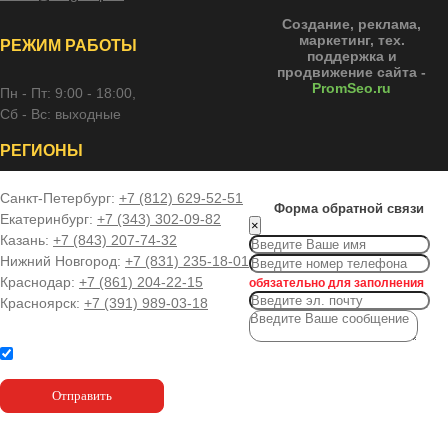
Создание, реклама,
маркетинг, тех.
РЕЖИМ РАБОТЫ
поддержка и
продвижение сайта -
PromSeo.ru
Пн - Пт: 9:00 - 18:00,
Сб - Вс: выходные
РЕГИОНЫ
Санкт-Петербург:
+7 (812) 629-52-51
Форма обратной связи
Екатеринбург:
+7 (343) 302-09-82
×
Казань:
+7 (843) 207-74-32
Нижний Новгород:
+7 (831) 235-18-01
Краснодар:
+7 (861) 204-22-15
обязательно для заполнения
Красноярск:
+7 (391) 989-03-18
Отправить