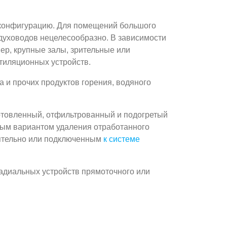
 конфигурацию. Для помещений большого
духоводов нецелесообразно. В зависимости
ер, крупные залы, зрительные или
тиляционных устройств.
и прочих продуктов горения, водяного
отовленный, отфильтрованный и подогретый
ным вариантом удаления отработанного
оятельно или подключенным
к системе
адиальных устройств прямоточного или