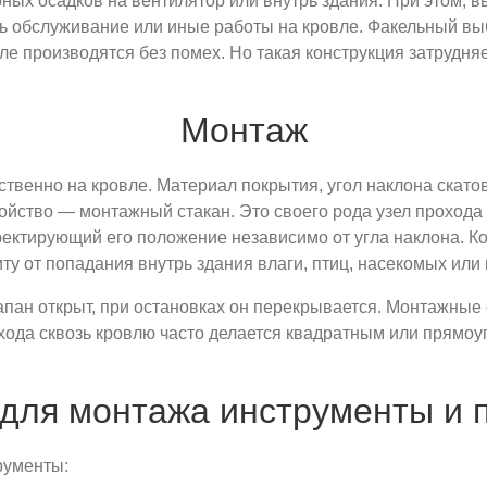
ных осадков на вентилятор или внутрь здания. При этом, 
ить обслуживание или иные работы на кровле. Факельный в
ле производятся без помех. Но такая конструкция затрудняе
Монтаж
венно на кровле. Материал покрытия, угол наклона скатов
ойство — монтажный стакан. Это своего рода узел проход
ректирующий его положение независимо от угла наклона. К
иту от попадания внутрь здания влаги, птиц, насекомых или
пан открыт, при остановках он перекрывается. Монтажные 
хода сквозь кровлю часто делается квадратным или прямоуг
для монтажа инструменты и 
рументы: