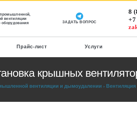
8 
 промышленной,
+7
й вентиляции
ЗАДАТЬ ВОПРОС
о оборудования
za
Прайс-лист
Услуги
тановка крышных вентилято
омышленной вентиляции и дымоудалении
Вентиляция