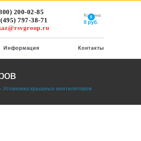
(800) 200-02-85
Корзина:
0
 (495) 797-38-71
0
руб.
kaz@rsvgroup.ru
Информация
Контакты
ров
Установка крышных вентиляторов