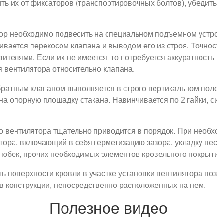
ть их от фиксаторов (транспортировочных болтов), убедить
ор необходимо подвесить на специальном подъемном устро
чивается перекосом клапана и выводом его из строя. Точно
телями. Если их не имеется, то потребуется аккуратность 
 вентилятора относительно клапана.
братным клапаном выполняется в строго вертикальном пол
а опорную площадку стакана. Навинчивается по 2 гайки, 
о вентилятора тщательно приводится в порядок. При необ
тора, включающий в себя герметизацию зазора, укладку пес
 юбок, прочих необходимых элементов кровельного покрыти
ть поверхности кровли в участке установки вентилятора по
в конструкции, непосредственно расположенных на нем.
Полезное видео