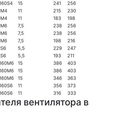
160S4
15
241
256
2М4
11
215
230
2М4
11
183
198
2М6
7,5
238
256
2М6
7,5
238
256
2М6
7,5
198
216
2S6
5,5
229
247
2S6
5,5
193
211
160М6
15
386
403
160М6
15
386
403
160М6
15
346
363
160S6
11
356
373
160S6
11
316
333
теля вентилятора в