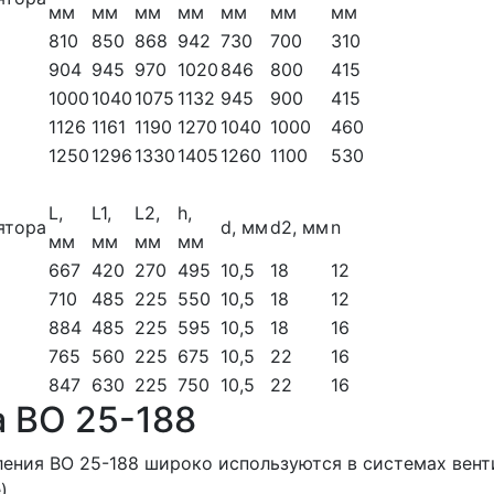
мм
мм
мм
мм
мм
мм
мм
810
850
868
942
730
700
310
904
945
970
1020
846
800
415
1000
1040
1075
1132
945
900
415
1126
1161
1190
1270
1040
1000
460
1250
1296
1330
1405
1260
1100
530
L,
L1,
L2,
h,
ятора
d, мм
d2, мм
n
мм
мм
мм
мм
667
420
270
495
10,5
18
12
710
485
225
550
10,5
18
12
884
485
225
595
10,5
18
16
765
560
225
675
10,5
22
16
847
630
225
750
10,5
22
16
 ВО 25-188
ления ВО 25-188 широко используются в системах вент
).