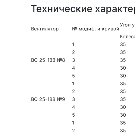
Технические характе
Угол 
Вентилятор
№ модиф. и кривой
Колес
1
35
2
35
ВО 25-188 №8
3
35
4
30
5
30
1
35
2
35
ВО 25-188 №9
3
35
4
30
5
30
1
35
2
35