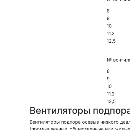
8
9
10
11,2
12,5
№ вентил
8
9
10
11,2
12,5
Вентиляторы подпора
Вентиляторы подпора осевые низкого дав
(промышленные, общественные или жилые