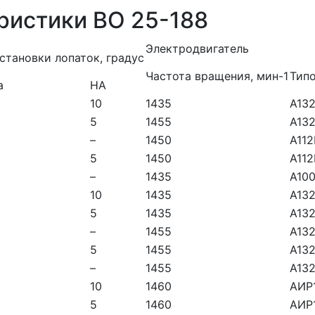
ристики ВО 25-188
Электродвигатель
установки лопаток, градус
Частота вращения, мин-1
Тип
а
НА
10
1435
А13
5
1455
А13
–
1450
А11
5
1450
А11
–
1435
А10
10
1435
А13
5
1435
А13
–
1455
А13
5
1455
А13
–
1455
А13
10
1460
АИР
5
1460
АИР