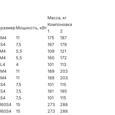
Масса, кг
Компоновка
оразмер
Мощность, кВт
1
2
2М4
11
175
187
2S4
7,5
167
179
2М4
5,5
109
121
2М4
5,5
160
172
0L4
4
101
113
2М4
11
189
203
2М4
11
189
203
2S4
7,5
101
115
2S4
7,5
181
195
2S4
7,5
101
115
160S4
15
273
288
160S4
15
273
288