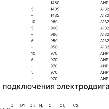
–
1460
АИР
5
1435
А13
–
1435
А13
10
960
А13
5
960
А13
–
960
А13
5
950
А13
–
950
А13
10
970
АИР
5
970
АИР
–
970
АИР
5
970
АИР
–
970
АИР
 подключения электродвига
D,
D1,
D,2
H,
C,
C1,
C2,
ятора