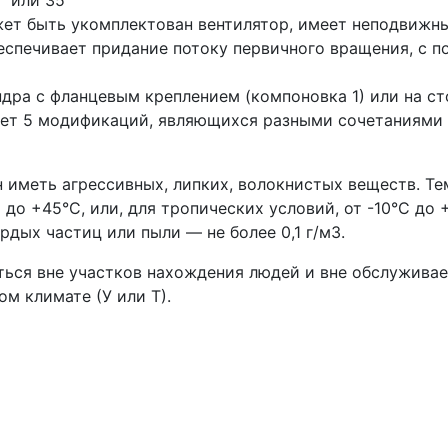
° или 35°
т быть укомплектован вентилятор, имеет неподвижные
беспечивает придание потоку первичного вращения, с 
дра с фланцевым креплением (компоновка 1) или на ст
ет 5 модификаций, являющихся разными сочетаниями в
 иметь агрессивных, липких, волокнистых веществ. Т
 до +45°С, или, для тропических условий, от -10°С до
дых частиц или пыли — не более 0,1 г/м3.
ться вне участков нахождения людей и вне обслужива
м климате (У или Т).