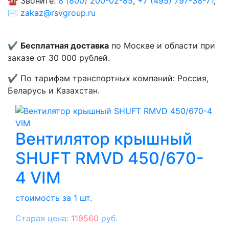
☎️ Звоните:
8 (800) 200-02-85
,
+7 (495) 797-38-71
,
✉️
zakaz@rsvgroup.ru
✔️
Бесплатная доставка
по Москве и области при
заказе от 30 000 рублей.
✔️ По тарифам транспортных компаний: Россия,
Беларусь и Казахстан.
Вентилятор крышный
SHUFT RMVD 450/670-
4 VIM
стоимость за 1 шт.
Старая цена:
119560
руб.