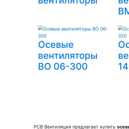
вентиляторы
ве
В
Осевые
О
вентиляторы
ве
ВО 06-300
14
РСВ Вентиляция предлагает купить
осев