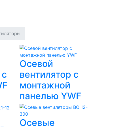
тиляторы
Осевой
 с
вентилятор с
WF
монтажной
панелью YWF
Осевые