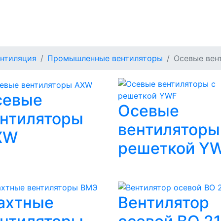
яторы
нтиляция
Промышленные вентиляторы
Осевые вен
севые
Осевые
нтиляторы
вентиляторы
XW
решеткой Y
ахтные
Вентилятор