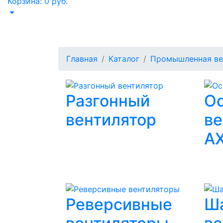
Корзина:
0
руб.
Осевые вентил
Главная
Каталог
Промышленная ве
Разгонный
О
вентилятор
ве
A
Реверсивные
Ш