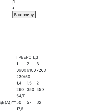
+
В корзину
ГРЕЕРС Д3
1
2
3
3900
6100
7200
230/50
1,4
1,5
2
260
350
450
54/F
дБ(A))**
50
57
62
17,6