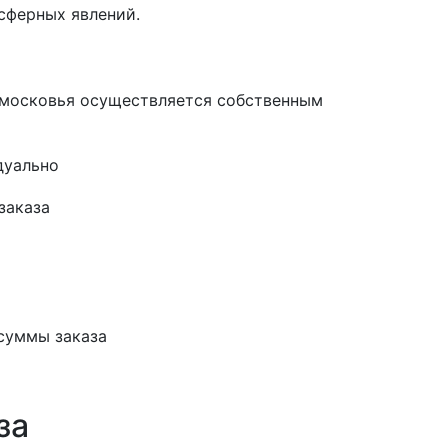
сферных явлений.
одмосковья осуществляется собственным
дуально
заказа
суммы заказа
за