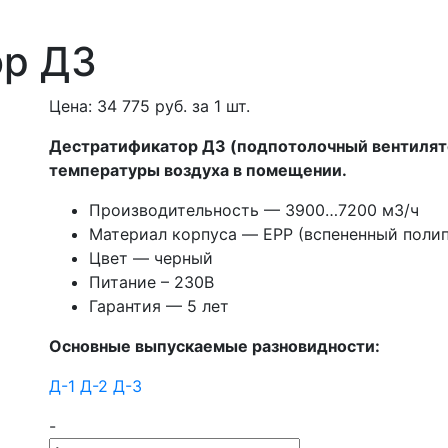
ор Д3
Цена:
34 775
руб. за
1 шт.
Дестратификатор Д3 (подпотолочный вентилято
температуры воздуха в помещении.
Производительность — 3900…7200 м3/ч
Материал корпуса — EPP (вспененный поли
Цвет — черный
Питание – 230В
Гарантия — 5 лет
Основные выпускаемые разновидности:
Д-1
Д-2
Д-3
-