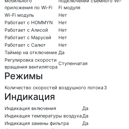
мобильного
подключении съемного Wi-
приложения по Wi-Fi
Fi модуля
Wi-Fi модуль
Нет
Работает с HOMMYN
Нет
Работает с Алисой
Нет
Работает с Марусей
Нет
Работает с Салют
Нет
Таймер на отключение
Да
Регулировка скорости
Ступенчатая
вращения вентилятора
Режимы
Количество скоростей воздушного потока
3
Индикация
Индикация включения
Да
Индикация температуры воздуха
Да
Индикация замены фильтра
Да