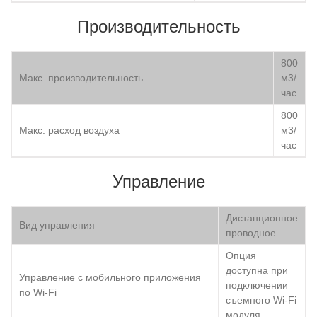
Производительность
800
Макс. производительность
м3/
час
800
Макс. расход воздуха
м3/
час
Управление
Дистанционное
Вид управления
проводное
Опция
доступна при
Управление c мобильного приложения
подключении
по Wi-Fi
съемного Wi-Fi
модуля