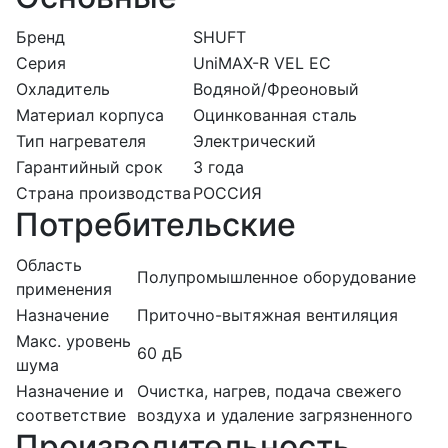
Бренд
SHUFT
Серия
UniMAX-R VEL EC
Охладитель
Водяной/Фреоновый
Материал корпуса
Оцинкованная сталь
Тип нагревателя
Электрический
Гарантийный срок
3 года
Страна производства
РОССИЯ
Потребительские
Область
Полупромышленное оборудование
применения
Назначение
Приточно-вытяжная вентиляция
Макс. уровень
60 дБ
шума
Назначение и
Очистка, нагрев, подача свежего
соответствие
воздуха и удаление загрязненного
Производительность