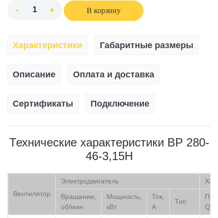
-
+
В корзину
Характеристики
Габаритные размеры
Описание
Оплата и доставка
Сертификаты
Подключение
Технические характеристики ВР 280-
46-3,15Н
Электродвигатель
Хар
Вентилятор
Вращение,
Мощность,
Ток,
Про
Тип
об/мин
кВт
А
Q mi