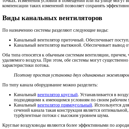
точках. Изменения условий в помещении или на улице могут в
компенсации таких изменений позволяет сохранять эффективн
Виды канальных вентиляторов
По назначению системы разделяют следующие виды:
Канальный вентилятор приточный. Обеспечивает поступл
Канальный вентилятор вытяжной. Обеспечивает вывод о
Оба типа относятся к обычным системам вентиляции, причем, 
удаляемого воздуха. При этом, обе системы могут существенн
характеристики потока.
Поэтому простая установка двух одинаковых экземпляро
По типу канала оборудование можно разделить:
Канальный
вентилятор круглый
. Устанавливается в воз
подходящими к имеющимся условиям по своим рабочим х
Канальный
вентилятор прямоугольный
. Используется д
сечений канала такая конструкция является оптимальной
турбулентные потоки с высоким уровнем шума.
Круглые воздуховоды являются более эффективными по аэродин