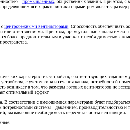
венностью –
промышленных
, общественных зданий. При этом, с 
 определяющим все характеристики параметром является размер р
 с
центробежными вентиляторами
. Способность обеспечивать б
ми или ответвлениями. При этом, прямоугольные каналы имеют 
тся более предпочтительным в участках с необходимостью как 
пространства.
нических характеристик устройств, соответствующих заданным 
устройства, с учетом типа и сечения канала, потребностей пом
ть возникает в том, что размеры готовых вентиляторов не всегд
ает оптимальный эффект.
ала. В соответствии с имеющимися параметрами будет подбирать
х потребностями системы – давлением, производительностью и т
ний, вызывающие необходимость пересчета систем вентиляции.
нные: