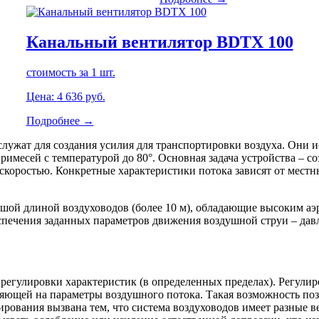
Канальный вентилятор BDTX 100
стоимость за 1 шт.
Цена:
4 636
руб.
Подробнее →
служат для создания усилия для транспортировки воздуха. Они 
имесей с температурой до 80°. Основная задача устройства – с
коростью. Конкретные характеристики потока зависят от местн
ьшой длиной воздуховодов (более 10 м), обладающие высоким а
еспечения заданных параметров движения воздушной струи – дав
регулировки характеристик (в определенных пределах). Регули
ияющей на параметры воздушного потока. Такая возможность поз
рования вызвана тем, что система воздуховодов имеет разные 