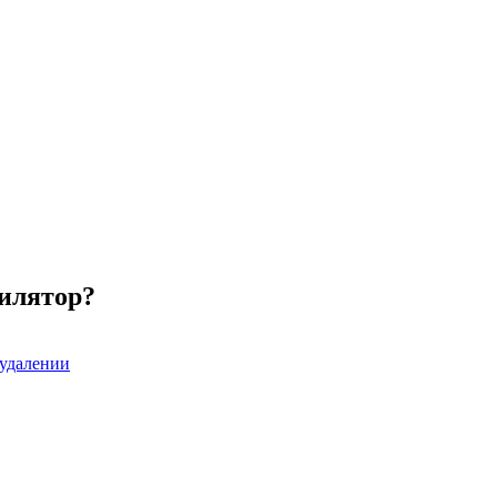
илятор?
оудалении