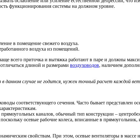
ызвать ослабление или усиление естественной депрессии, что и
ость функционирования системы на должном уровне.
ение в помещение свежего воздуха.
тработанного воздуха из помещений.
чаще всего приточка и вытяжка работают в паре и должны макси
о отличаться длиной и размерами
воздуховодов
, наличием дополн
в в данном случае не годится, нужен точный расчет каждой вет
духоводы соответствующего сечения. Часто бывает представлен
арактеристикам.
ля прямоугольных каналов, обычный тип конструкции – центроб
, поскольку осевые рабочие колеса, вписанные в прямоугольник
амическим свойствам. При этом, осевые вентиляторы в массе не