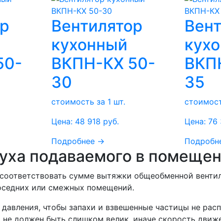
ор
Вентилятор
Вент
кухонный
кух
50-
ВКПН-КХ 50-
ВКП
30
35
стоимость за 1 шт.
стоимост
Цена:
48 918
руб.
Цена:
76
Подробнее →
Подробн
духа подаваемого в помеще
 соответствовать сумме вытяжки общеобменной вентил
соседних или смежных помещений.
давления, чтобы запахи и взвешенные частицы не расп
 не должен быть слишком велик, иначе скорость движ