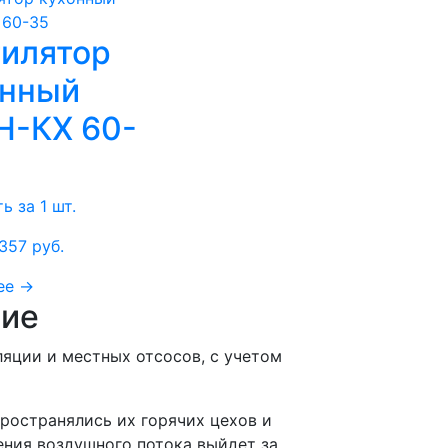
илятор
онный
Н-КХ 60-
ь за 1 шт.
 357
руб.
ее →
ние
яции и местных отсосов, с учетом
ространялись их горячих цехов и
ения воздушного потока выйдет за